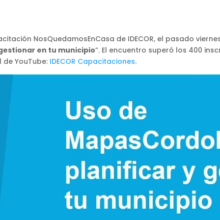
citación NosQuedamosEnCasa de IDECOR, el pasado viernes 24
gestionar en tu municipio
”. El encuentro superó los 400 ins
al de YouTube:
IDECOR Capacitaciones
.