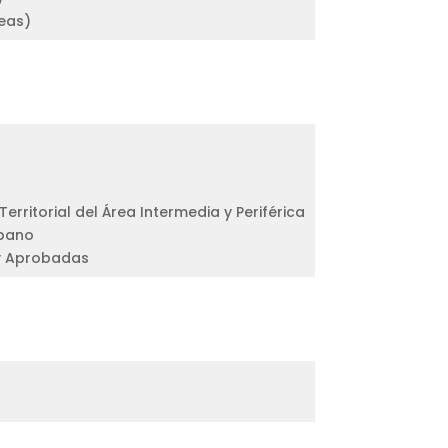
eas)
rritorial del Área Intermedia y Periférica
rbano
 y Aprobadas