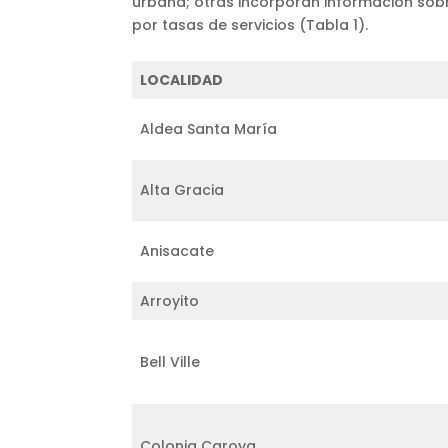
urbana; otras incorporan información sobr
por tasas de servicios (Tabla 1).
LOCALIDAD
Aldea Santa María
Alta Gracia
Anisacate
Arroyito
Bell Ville
Colonia Caroya