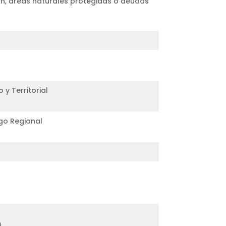
ón, áreas naturales protegidas o deudas
y Territorial
go Regional
)