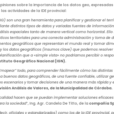
piniones sobre la importancia de los datos geo, expresadas
as actividades de la IDE provincial:
G) son una gran herramienta para planificar y gestionar el terr
iante distintos tipos de datos y variadas fuentes de informació
nálisis espaciales tanto de manera vertical como horizontal. Ell
sticos territoriales para una correcta administración y toma de d
lementos geográficos que representan el mundo real y tomar dim
IG y los datos geográficos (insumos clave) que podemos resolver
anificación que a «simple vista» no podríamos percibir o resp
tituto Geográfico Nacional (IGN).
“mapear” todo, para comprender fácilmente cómo las distintas var
a buenos datos geográficos, de una fuente confiable, utilizar 
s escenarios y tomar decisiones de una manera más rápida y efic
visión Análisis de Valores, de la Municipalidad de Córdoba.
 calidad hacen que se puedan implementar soluciones eficaces q
ra la sociedad
”, Ing. Agr. Candela De Titto, de la
compañía Sp
ecir, oficiales y estandarizados) como los de la IDE provincial, p