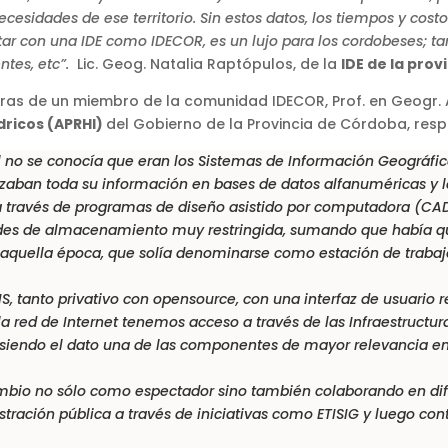
ecesidades de ese territorio. Sin estos datos, los tiempos y co
tar con una IDE como IDECOR, es un lujo para los cordobeses; ta
ntes, etc”.
Lic. Geog. Natalia Raptópulos, de la
IDE de la pro
ras de un miembro de la comunidad IDECOR, Prof. en Geogr. A
dricos (APRHI)
del Gobierno de la Provincia de Córdoba, res
o se conocía que eran los Sistemas de Información Geográfica
izaban toda su información en bases de datos alfanuméricas y
través de programas de diseño asistido por computadora (CAD).
dades de almacenamiento muy restringida, sumando que había q
aquella época, que solía denominarse como estación de trabaj
S, tanto privativo con opensource, con una interfaz de usuario r
 red de Internet tenemos acceso a través de las Infraestructur
al; siendo el dato una de las componentes de mayor relevancia e
cambio no sólo como espectador sino también colaborando en dif
tración pública a través de iniciativas como ETISIG y luego co