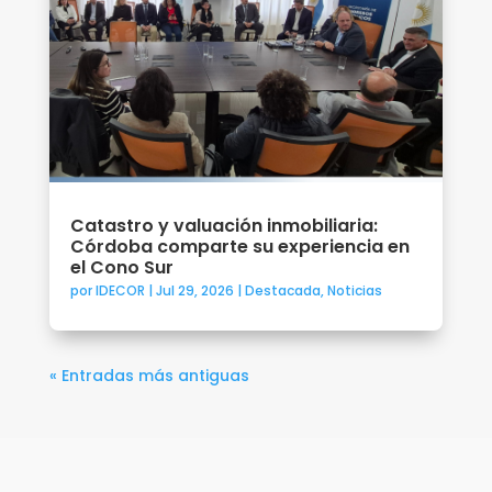
Catastro y valuación inmobiliaria:
Córdoba comparte su experiencia en
el Cono Sur
por
IDECOR
|
Jul 29, 2026
|
Destacada
,
Noticias
« Entradas más antiguas