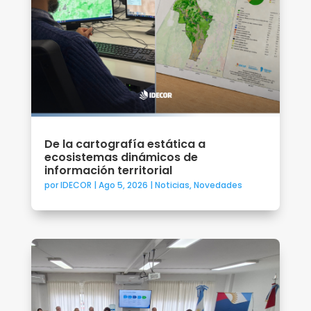
De la cartografía estática a
ecosistemas dinámicos de
información territorial
por
IDECOR
|
Ago 5, 2026
|
Noticias
,
Novedades