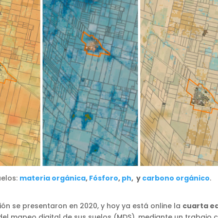
uelos:
materia orgánica
,
Fósforo
,
ph
, y
carbono orgánico
.
ón se presentaron en 2020, y hoy ya está online la
cuarta e
del mapeo digital de sus suelos (MDS), mediante un trabajo 