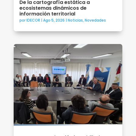
De la cartografía estática a
ecosistemas dinámicos de
información territorial
por
IDECOR
|
Ago 5, 2026
|
Noticias
,
Novedades