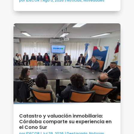
por
IDECOR
|
Ago 5, 2026
|
Noticias
,
Novedades
Catastro y valuación inmobiliaria:
Córdoba comparte su experiencia en
el Cono Sur
por
IDECOR
|
Jul 29, 2026
|
Destacada
,
Noticias