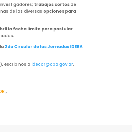
 investigadores;
trabajos cortos
de
nas de las diversas
opciones para
bril la fecha límite para postular
rnadas.
 la
2da Circular de las Jornadas IDERA
), escribinos a
idecor@cba.gov.ar
.
OR
,