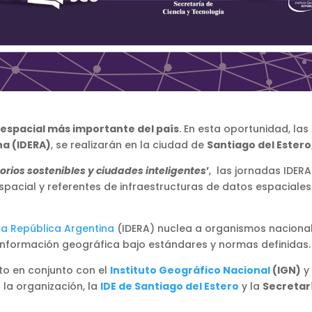
spacial más importante del país
. En esta oportunidad, las
na (IDERA)
, se realizarán en la ciudad de
Santiago del Estero
itorios sostenibles y ciudades inteligentes
’
, las jornadas IDER
pacial y referentes de infraestructuras de datos espaciale
la República Argentina
(IDERA) nuclea a organismos nacionale
e información geográfica bajo estándares y normas definidas.
o en conjunto con el
Instituto Geográfico Nacional
(IGN)
y
 la organización, la
IDE de Santiago del Estero
y la
Secretar