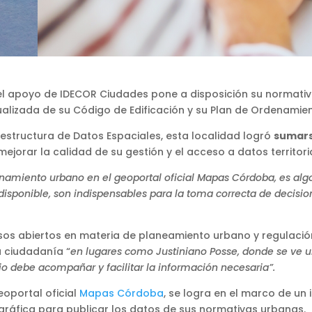
 el apoyo de IDECOR Ciudades pone a disposición su normati
tualizada de su Código de Edificación y su Plan de Ordenamie
aestructura de Datos Espaciales, esta localidad logró
sumars
ejorar la calidad de su gestión y el acceso a datos territor
denamiento urbano en el geoportal oficial Mapas Córdoba, es al
disponible, son indispensables para la toma correcta de decisio
rsos abiertos en materia de planeamiento urbano y regulació
a ciudadanía “
en lugares como Justiniano Posse, donde se ve un
pio debe acompañar y facilitar la información necesaria”.
eoportal oficial
Mapas Córdoba
, se logra en el marco de un 
ráfica para publicar los datos de sus normativas urbanas.