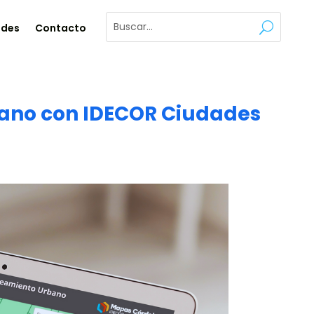
ades
Contacto
bano con IDECOR Ciudades