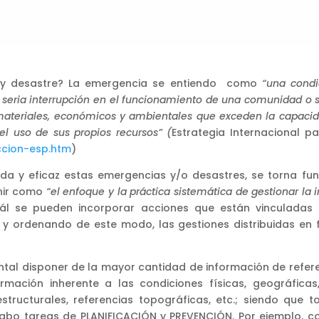
ia y desastre? La emergencia se entiendo como
“
una condi
 seria interrupción en el funcionamiento de una comunidad o 
materiales, económicos y ambientales que exceden la capaci
el uso de sus propios recursos” (
Estrategia Internacional p
ccion-esp.htm
)
a y eficaz estas emergencias y/o desastres, se torna fun
inir como
“el enfoque y la práctica sistemática de gestionar la
ál se pueden incorporar acciones que están vinculadas c
do y ordenando de este modo, las gestiones distribuidas 
tal disponer de la mayor cantidad de información de referen
rmación inherente a las condiciones físicas, geográfica
structurales, referencias topográficas, etc.; siendo que t
 cabo tareas de PLANIFICACIÓN y PREVENCIÓN. Por ejemplo, c