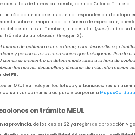
 consultas de loteos en trámite, zona de Colonia Tirolesa.
or un código de colores que se corresponden con la etapa en
gando sobre el mapa o por el número de expediente, cuenta
del desarrollista. También, al consultar (
picar
) sobre un l
 el trámite de aprobación (Imagen 2).
el interno de gobierno como externo, para desarrollistas, planif
 ordenar y geolocalizar la información que trabajamos. Para la 
iciones se encuentra un determinado loteo a la hora de evalu
 ubican los nuevos desarrollos y disponer de más información so
 del PEL
.
s en MEUL no incluyen los loteos y urbanizaciones en trámite
ando con varios municipios para incorporar a
MapasCordob
zaciones en trámite MEUL
n la provincia
, de los cuales 22 ya registran aprobación y 