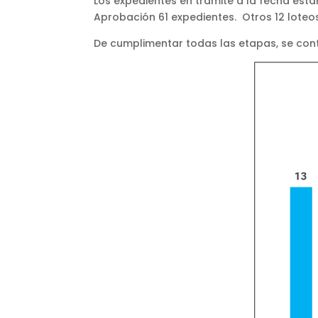
Los expedientes en trámite a la fecha están
Aprobación 61 expedientes. Otros 12 loteos
De cumplimentar todas las etapas, se co