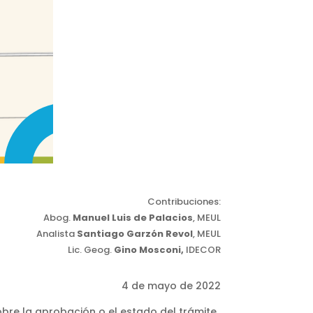
Contribuciones:
Abog.
Manuel Luis de Palacios
,
MEUL
Analista
Santiago Garzón Revol
,
MEUL
Lic. Geog.
Gino Mosconi,
IDECOR
4 de mayo de 2022
bre la aprobación o el estado del trámite