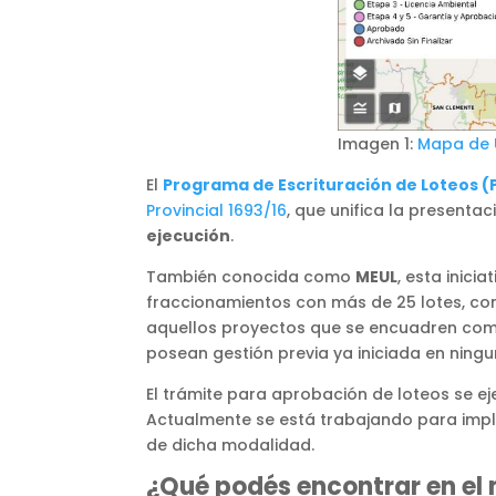
Imagen 1:
Mapa de U
El
Programa de Escrituración de Loteos (
Provincial 1693/16
, que unifica la presenta
ejecución
.
También conocida como
MEUL
, esta inic
fraccionamientos con más de 25 lotes, con 
aquellos proyectos que se encuadren como 
posean gestión previa ya iniciada en ningun
El trámite para aprobación de loteos se e
Actualmente se está trabajando para impl
de dicha modalidad.
¿Qué podés encontrar en e