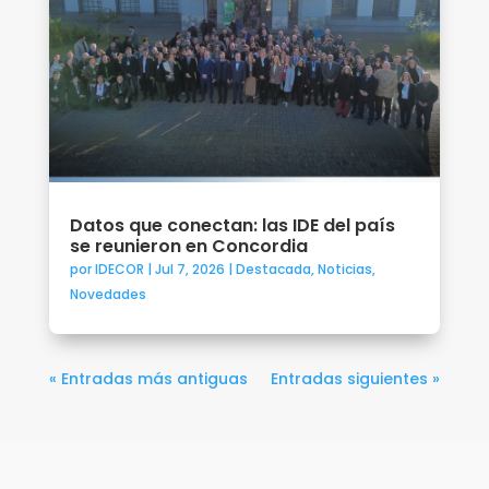
Datos que conectan: las IDE del país
se reunieron en Concordia
por
IDECOR
|
Jul 7, 2026
|
Destacada
,
Noticias
,
Novedades
« Entradas más antiguas
Entradas siguientes »