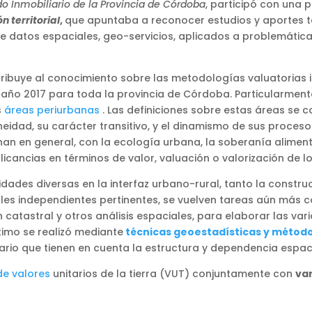
ado Inmobiliario de la Provincia de Córdoba
, participó con una p
 territorial
,
que apuntaba a reconocer estudios y aportes t
e datos espaciales, geo-servicios, aplicados a problemáticas
tribuye al conocimiento sobre las metodologías valuatorias 
el año 2017 para toda la provincia de Córdoba. Particularme
s
áreas periurbanas
. Las definiciones sobre estas áreas se c
idad, su carácter transitivo, y el dinamismo de sus procesos t
an en general, con la ecología urbana, la soberanía alimentar
licancias en términos de valor, valuación o valorización de l
ividades diversas en la interfaz urbano-rural, tanto la cons
es independientes pertinentes, se vuelven tareas aún más co
n catastral y otros análisis espaciales, para elaborar las var
ltimo se realizó mediante
técnicas geoestadísticas y métod
ario que tienen en cuenta la estructura y dependencia espaci
e valores
unitarios de la tierra (VUT) conjuntamente con
var