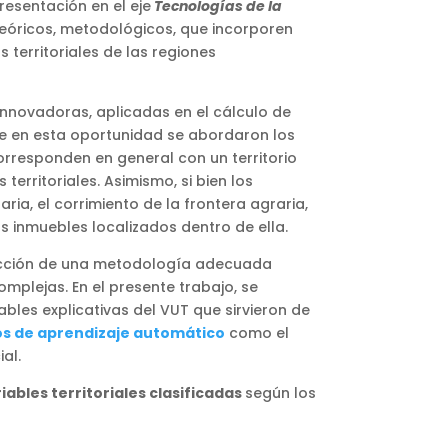
resentación en el eje
Tecnologías de la
eóricos, metodológicos, que incorporen
 territoriales de las regiones
innovadoras, aplicadas en el cálculo de
nte en esta oportunidad se abordaron los
orresponden en general con un territorio
erritoriales. Asimismo, si bien los
ia, el corrimiento de la frontera agraria,
os inmuebles localizados dentro de ella.
trucción de una metodología adecuada
mplejas. En el presente trabajo, se
iables explicativas del VUT que sirvieron de
os de aprendizaje automático
como el
al.
iables territoriales clasificadas
según los