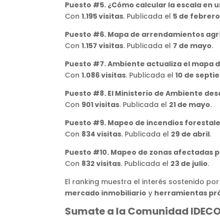
Puesto #5. ¿Cómo calcular la escala en u
Con
1.195 visitas
. Publicada el
5 de febrero
Puesto #6. Mapa de arrendamientos agrí
Con
1.157 visitas
. Publicada el
7 de mayo
.
Puesto #7. Ambiente actualiza el mapa d
Con
1.086 visitas
. Publicada el
10 de septi
Puesto #8. El Ministerio de Ambiente de
Con
901 visitas
. Publicada el
21 de mayo
.
Puesto #9. Mapeo de incendios forestales
Con
834 visitas
. Publicada el
29 de abril
.
Puesto #10. Mapeo de zonas afectadas po
Con
832 visitas
. Publicada el
23 de julio
.
El ranking muestra el interés sostenido po
mercado inmobiliario
y
herramientas pr
Sumate a la Comunidad IDEC