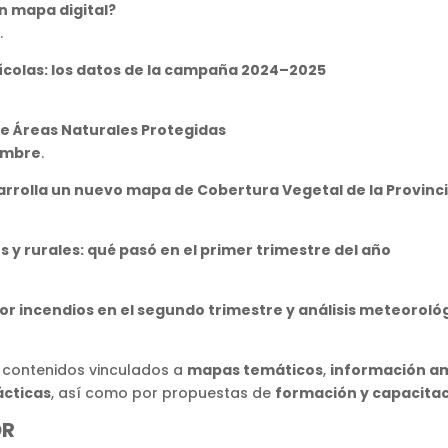
n mapa digital?
.
colas: los datos de la campaña 2024–2025
e Áreas Naturales Protegidas
embre
.
sarrolla un nuevo mapa de Cobertura Vegetal de la Provin
 y rurales: qué pasó en el primer trimestre del año
r incendios en el segundo trimestre y análisis meteoroló
r contenidos vinculados a
mapas temáticos
,
información a
ácticas
, así como por propuestas de
formación y capacita
OR