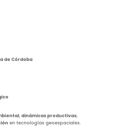
cia de Córdoba
gico
mbiental
,
dinámicas productivas
,
ción
en tecnologías geoespaciales.