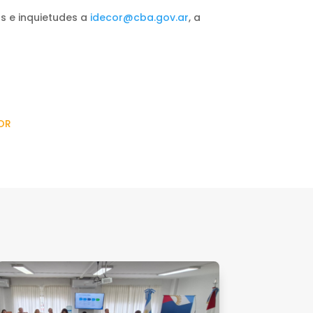
s e inquietudes a
idecor@cba.gov.ar
, a
OR