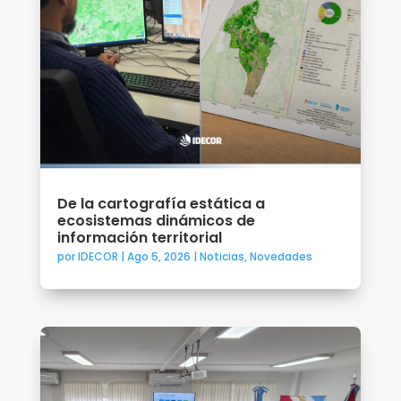
De la cartografía estática a
ecosistemas dinámicos de
información territorial
por
IDECOR
|
Ago 5, 2026
|
Noticias
,
Novedades