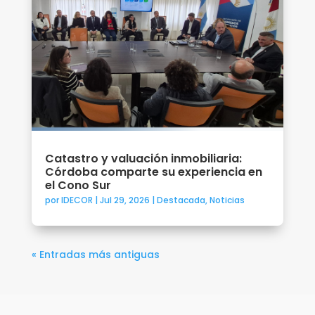
Catastro y valuación inmobiliaria:
Córdoba comparte su experiencia en
el Cono Sur
por
IDECOR
|
Jul 29, 2026
|
Destacada
,
Noticias
« Entradas más antiguas