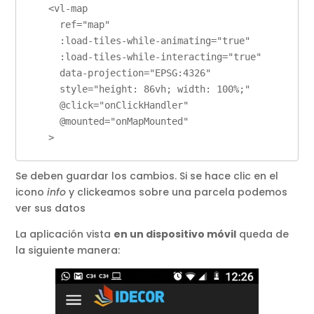
    <vl-map

      ref="map"

      :load-tiles-while-animating="true"

      :load-tiles-while-interacting="true"

      data-projection="EPSG:4326"

      style="height: 86vh; width: 100%;"

      @click="onClickHandler"

      @mounted="onMapMounted"

    >
Se deben guardar los cambios. Si se hace clic en el
icono
info
y clickeamos sobre una parcela podemos
ver sus datos
La aplicación vista
en un dispositivo móvil
queda de
la siguiente manera: