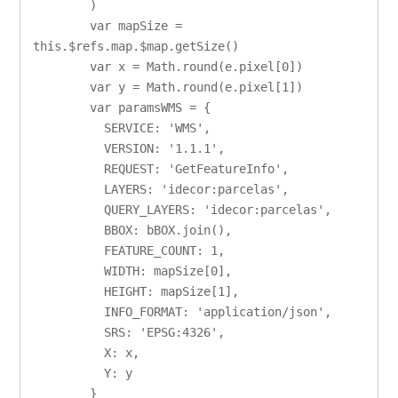
        )

        var mapSize = 
this.$refs.map.$map.getSize()

        var x = Math.round(e.pixel[0])

        var y = Math.round(e.pixel[1])

        var paramsWMS = {

          SERVICE: 'WMS',

          VERSION: '1.1.1',

          REQUEST: 'GetFeatureInfo',

          LAYERS: 'idecor:parcelas',

          QUERY_LAYERS: 'idecor:parcelas',

          BBOX: bBOX.join(),

          FEATURE_COUNT: 1,

          WIDTH: mapSize[0],

          HEIGHT: mapSize[1],

          INFO_FORMAT: 'application/json',

          SRS: 'EPSG:4326',

          X: x,

          Y: y

        }
