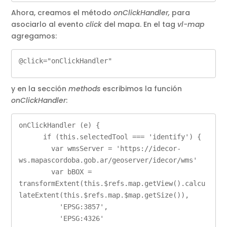
Ahora, creamos el método
onClickHandler,
para
asociarlo al evento
click
del mapa. En el tag
vl-map
agregamos:
@click="onClickHandler"
y en la sección
methods
escribimos la función
onClickHandler
:
onClickHandler (e) {

      if (this.selectedTool === 'identify') {

        var wmsServer = 'https://idecor-
ws.mapascordoba.gob.ar/geoserver/idecor/wms'

        var bBOX = 
transformExtent(this.$refs.map.getView().calcu
lateExtent(this.$refs.map.$map.getSize()),

          'EPSG:3857',

          'EPSG:4326'
