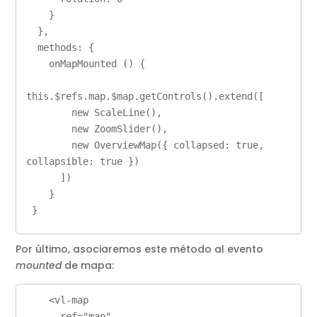
    }

  },

  methods: {

    onMapMounted () {

this.$refs.map.$map.getControls().extend([

        new ScaleLine(),

        new ZoomSlider(),

        new OverviewMap({ collapsed: true, 
collapsible: true })        

      ])     

    }

 }
Por último, asociaremos este método al evento
mounted
de mapa:
    <vl-map

      ref="map"      
