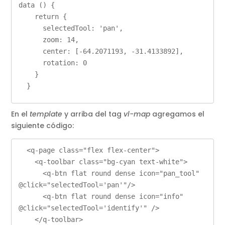
data () {

    return {

      selectedTool: 'pan',

      zoom: 14,

      center: [-64.2071193, -31.4133892],

      rotation: 0

    }

  }
En el
template
y arriba del tag
vl-map
agregamos el
siguiente código:
  <q-page class="flex flex-center">

    <q-toolbar class="bg-cyan text-white">

      <q-btn flat round dense icon="pan_tool" 
@click="selectedTool='pan'"/>

      <q-btn flat round dense icon="info" 
@click="selectedTool='identify'" />      

    </q-toolbar>
