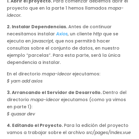
1. Abrir el proyecto.
Para comenzar debemos abrir el
proyecto que en la parte 1 hemos llamados
mapa-
idecor.
2. Instalar Dependencias.
Antes de continuar
necesitamos instalar
Axios
, un cliente
http
que se
ejecuta en
javascript,
que nos permitirá hacer
consultas sobre el conjunto de datos, en nuestro
ejemplo “parcelas”. Para esta parte, será la única
dependencia a instalar.
En el directorio
mapa-idecor
ejecutamos:
$ yarn add axios
3. Arrancando el Servidor de Desarrollo.
Dentro del
directorio
mapa-idecor
ejecutamos (como ya vimos
en parte 1):
$ quasar dev
4. Editando el Proyecto.
Para la edición del proyecto
vamos a trabajar sobre el archivo
src/pages/Index.vue