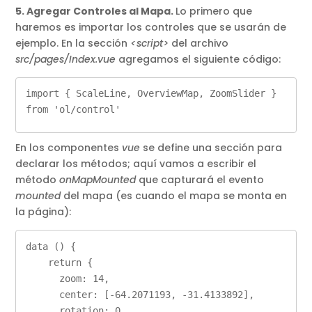
5. Agregar Controles al Mapa.
Lo primero que
haremos es importar los controles que se usarán de
ejemplo. En la sección
<script>
del archivo
src/pages/Index.vue
agregamos el siguiente código:
import { ScaleLine, OverviewMap, ZoomSlider } 
from 'ol/control'
En los componentes
vue
se define una sección para
declarar los métodos; aquí vamos a escribir el
método
onMapMounted
que capturará el evento
mounted
del mapa (es cuando el mapa se monta en
la página):
data () {

    return {      

      zoom: 14,

      center: [-64.2071193, -31.4133892],

      rotation: 0
