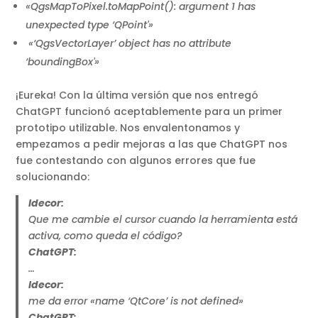
«QgsMapToPixel.toMapPoint(): argument 1 has
unexpected type ‘QPoint'»
«‘QgsVectorLayer’ object has no attribute
‘boundingBox'»
¡Eureka! Con la última versión que nos entregó
ChatGPT funcionó aceptablemente para un primer
prototipo utilizable. Nos envalentonamos y
empezamos a pedir mejoras a las que ChatGPT nos
fue contestando con algunos errores que fue
solucionando:
Idecor:
Que me cambie el cursor cuando la herramienta está
activa, como queda el código?
ChatGPT:
…
Idecor:
me da error «name ‘QtCore’ is not defined»
ChatGPT: