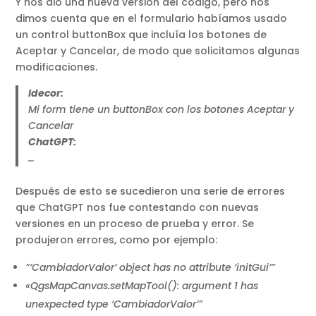
Y nos dió una nueva versión del código, pero nos
dimos cuenta que en el formulario habíamos usado
un control buttonBox que incluía los botones de
Aceptar y Cancelar, de modo que solicitamos algunas
modificaciones.
Idecor:
Mi form tiene un buttonBox con los botones Aceptar y
Cancelar
ChatGPT:
…
Después de esto se sucedieron una serie de errores
que ChatGPT nos fue contestando con nuevas
versiones en un proceso de prueba y error. Se
produjeron errores, como por ejemplo:
”’CambiadorValor’ object has no attribute ‘initGui’”
«QgsMapCanvas.setMapTool(): argument 1 has
unexpected type ‘CambiadorValor’”