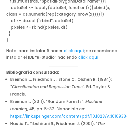
if(is(muestras, “SpatialPolygonsDataFrame”)){
dataSet <- lapply(dataSet, function(x){cbind(x,
class = as.numeric(rep(category, nrow(x))))})
df <- do.call(“rbind”, dataSet)
pixeles <- rbind(pixeles, df)
}
}
Nota: para instalar R hacer
click aquí
; se recomienda
instalar el IDE “R-Studio” haciendo
click aquí
.
Bibliografía consultada:
Breiman L., Friedman J., Stone C., Olshen R. (1984):
“
Classification and Regression Trees
”. Ed. Taylor &
Francis.
Breiman L. (2011): “Random Forests”.
Machine
Learning
, 45, pp. 5–32. Disponible en:
https://link.springer.com/content/pdf/10.1023/A:101093
Hastie T., Tibshirani R., Friedman J. (2001): “
The