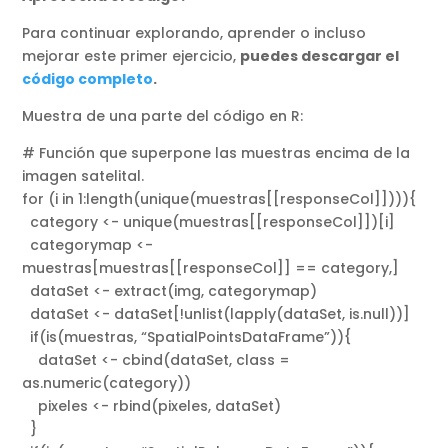
Para continuar explorando, aprender o incluso
mejorar este primer ejercicio,
puedes descargar el
código completo
.
Muestra de una parte del código en R:
# Función que superpone las muestras encima de la
imagen satelital.
for (i in 1:length(unique(muestras[[responseCol]]))){
category <- unique(muestras[[responseCol]])[i]
categorymap <-
muestras[muestras[[responseCol]] == category,]
dataSet <- extract(img, categorymap)
dataSet <- dataSet[!unlist(lapply(dataSet, is.null))]
if(is(muestras, “SpatialPointsDataFrame”)){
dataSet <- cbind(dataSet, class =
as.numeric(category))
pixeles <- rbind(pixeles, dataSet)
}