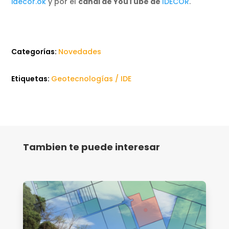
idecor.ok
y por el
canal de YouTube de
IDECOR
.
Categorías:
Novedades
Etiquetas:
Geotecnologías / IDE
Tambien te puede interesar