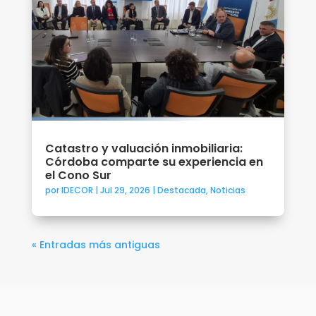
Catastro y valuación inmobiliaria:
Córdoba comparte su experiencia en
el Cono Sur
por
IDECOR
|
Jul 29, 2026
|
Destacada
,
Noticias
« Entradas más antiguas