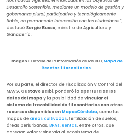
normativas vigentes, enmarcadas en los Objetivos de
Desarrollo Sostenible, mediante un modelo de gestión y
gobernanza plural, participativo y tecnológicamente
fiable, en permanente interacción con los ciudadanos”,
destacó
Sergio Busso
, ministro de Agricultura y
Ganadería.
Imagen 1
. Detalle de la información de las RFD,
Mapa de
Recetas fitosanitarias
.
Por su parte, el
director de Fiscalización y Control del
MAyG,
Gustavo Balbi
, ponderó la
apertura de los
datos del mapa
y la posibilidad de
vincular el
sistema de trazabilidad de fitosanitarios con otros
recursos disponibles en
MapasCórdoba
, como los
mapas de
áreas cultivadas
, fertilización de suelos,
áreas periurbanas,
BPAs
,
Rentas
, entre otros, que
agregan valor y sinergia al ecosistema de