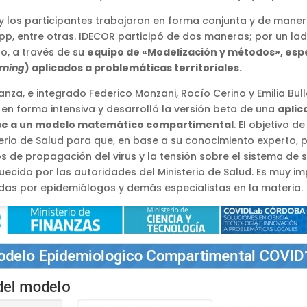
y los participantes trabajaron en forma conjunta y de manera
 entre otras. IDECOR participó de dos maneras; por un lad
o, a través de su
equipo de «Modelización y métodos», esp
rning
) aplicados a problemáticas territoriales.
anza, e integrado Federico Monzani, Rocío Cerino y Emilia B
 en forma intensiva y desarrolló la versión beta de una
aplic
se a un modelo matemático compartimental
. El objetivo 
sterio de Salud para que, en base a su conocimiento experto
s de propagación del virus y la tensión sobre el sistema de sa
uecido por las autoridades del Ministerio de Salud. Es muy 
adas por epidemiólogos y demás especialistas en la materia.