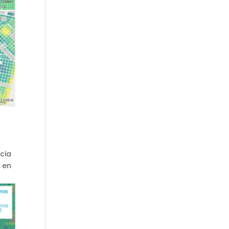
cia
 en