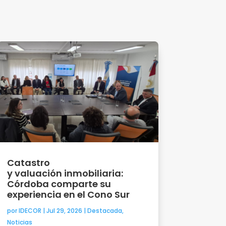
Catastro
y valuación inmobiliaria:
Córdoba comparte su
experiencia en el Cono Sur
por
IDECOR
|
Jul 29, 2026
|
Destacada
,
Noticias