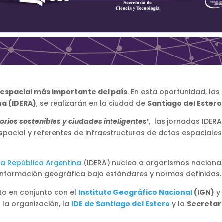
spacial más importante del país
. En esta oportunidad, las
na (IDERA)
, se realizarán en la ciudad de
Santiago del Estero
itorios sostenibles y ciudades inteligentes
’
, las jornadas IDER
pacial y referentes de infraestructuras de datos espaciale
la República Argentina
(IDERA) nuclea a organismos nacionale
e información geográfica bajo estándares y normas definidas.
o en conjunto con el
Instituto Geográfico Nacional
(IGN)
y
 la organización, la
IDE de Santiago del Estero
y la
Secretar