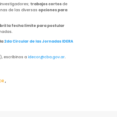
 investigadores;
trabajos cortos
de
nas de las diversas
opciones para
bril la fecha límite para postular
rnadas.
 la
2da Circular de las Jornadas IDERA
), escribinos a
idecor@cba.gov.ar
.
OR
,