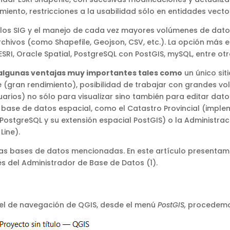
ento, restricciones a la usabilidad sólo en entidades vectori
e los SIG y el manejo de cada vez mayores volúmenes de dato
chivos (como Shapefile, Geojson, CSV, etc.). La opción más 
I, Oracle Spatial, PostgreSQL con PostGIS, mySQL, entre otr
e algunas ventajas muy importantes tales como
un único si
 (gran rendimiento), posibilidad de trabajar con grandes vo
uarios) no sólo para visualizar sino también para editar datos
 base de datos espacial, como el Catastro Provincial (imple
ostgreSQL y su extensión espacial PostGIS) o la Administraci
Line).
las bases de datos mencionadas. En este artículo presenta
s del Administrador de Base de Datos (1).
nel de navegación de QGIS, desde el menú
PostGIS,
procedemos