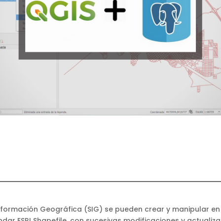
Información Geográfica (SIG) se pueden crear y manipular en
dar ESRI Shapefile, con sucesivas modificaciones y actualiza