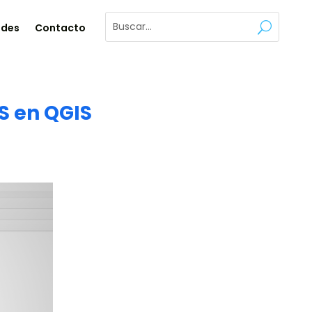
ades
Contacto
S en QGIS