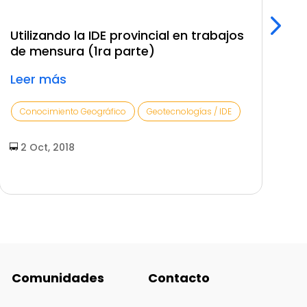
Utilizando la IDE provincial en trabajos
¿
de mensura (1ra parte)
p
Leer más
L
Conocimiento Geográfico
Geotecnologías / IDE
2 Oct, 2018
Comunidades
Contacto