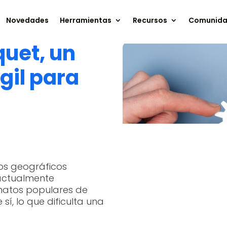
Novedades
Herramientas
Recursos
Comunid
uet, un
gil para
os geográficos
 actualmente
rmatos populares de
sí, lo que dificulta una