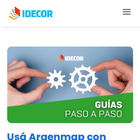
a
Usá Argenmap con