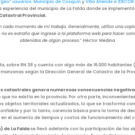
 “geo” usuarios: Municipio de Cosquín
y
Villa Allende e IDECOR
la experiencia del municipio de La Falda donde se implement
atastral Provincial.
 cada momento de mi trabajo. Generalmente, utilizo una copia 
o no es extraño que ingrese a la plataforma web para hacer cons
obtenidos de algún proceso.
” Héctor Medina
la, sobre RN 38 y cuenta con algo más de 16.000 habitantes 
619 manzanas según la Dirección General de Catastro de la Pro
atos catastrales genera numerosas consecuencias negativa
que no existía en la provincia. Por otra parte, inconvenient
os objetos territoriales actualizados, lo que se trasforma co
 confiable y por lo tanto, carencia básica para la toma de d
 en el aumento de tiempos y costos de funcionamiento del c
) de La Falda
se llevó adelante con la participación de las s