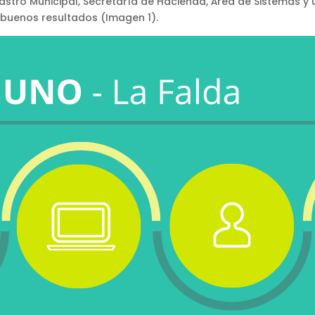
astro Municipal, Secretaría de Hacienda, Área de Sistemas y 
 buenos resultados (Imagen 1).