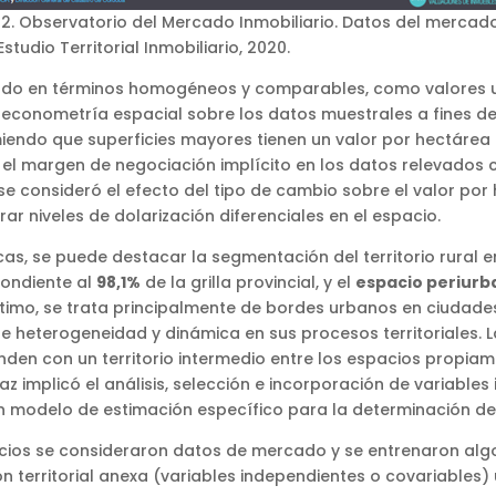
2. Observatorio del Mercado Inmobiliario. Datos del mercado
Estudio Territorial Inmobiliario, 2020.
o en términos homogéneos y comparables, como valores unita
conometría espacial sobre los datos muestrales a fines de
miendo que superficies mayores tienen un valor por hectáre
 el margen de negociación implícito en los datos relevados 
 se consideró el efecto del tipo de cambio sobre el valor po
ar niveles de dolarización diferenciales en el espacio.
as, se puede destacar la segmentación del territorio rural e
ondiente al
98,1%
de la grilla provincial, y el
espacio periurb
último, se trata principalmente de bordes urbanos en ciudad
e heterogeneidad y dinámica en sus procesos territoriales. L
onden con un territorio intermedio entre los espacios propia
faz implicó el análisis, selección e incorporación de variable
un modelo de estimación específico para la determinación de 
acios se consideraron datos de mercado y se entrenaron alg
ón territorial anexa (variables independientes o covariables