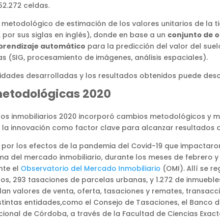
52.272 celdas.
 metodológico de estimación de los valores unitarios de la t
 por sus siglas en inglés), donde en base a un
conjunto de 
prendizaje automático
para la predicción del valor del sue
s (SIG, procesamiento de imágenes, análisis espaciales).
vidades desarrolladas y los resultados obtenidos puede des
metodológicas 2020
dos inmobiliarios 2020 incorporó cambios metodológicos y me
 la innovación como factor clave para alcanzar resultados 
 por los efectos de la pandemia del Covid-19 que impactar
del mercado inmobiliario, durante los meses de febrero y ju
nte el
Observatorio del Mercado Inmobiliario
(OMI). Allí se r
os, 293 tasaciones de parcelas urbanas, y 1.272 de inmueble
n valores de venta, oferta, tasaciones y remates, transaccio
istintas entidades,como el Consejo de Tasaciones, el Banco
cional de Córdoba, a través de la Facultad de Ciencias Exacta