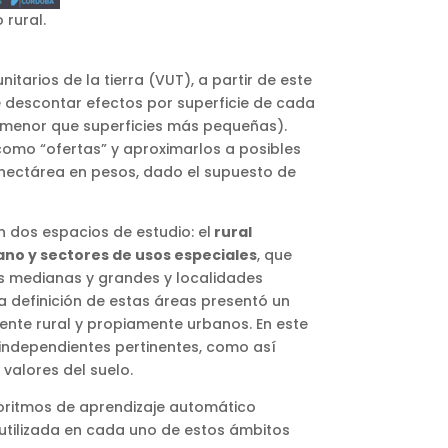
 rural.
rios de la tierra (VUT), a partir de este
 descontar efectos por superficie de cada
a menor que superficies más pequeñas).
como “ofertas” y aproximarlos a posibles
r hectárea en pesos, dado el supuesto de
n dos espacios de estudio: el
rural
ano y sectores de usos especiales
, que
es medianas y grandes y localidades
a definición de estas áreas presentó un
mente rural y propiamente urbanos. En este
s independientes pertinentes, como así
valores del suelo.
oritmos de aprendizaje automático
) utilizada en cada uno de estos ámbitos