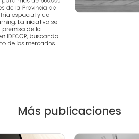
o para más de 600.000
s de la Provincia de
ría espacial y de
ing. La iniciativa se
la premisa de la
 en IDECOR, buscando
nto de los mercados
Más publicaciones