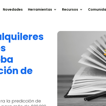
Novedades
Herramientas
Recursos
Comunid
alquileres
es
oba
ción de
a la predicción de