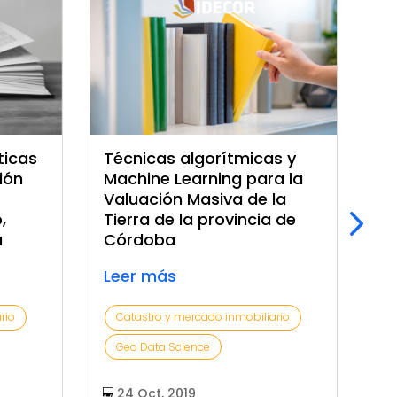
ticas
Técnicas algorítmicas y
Va
ión
Machine Learning para la
ti
Valuación Masiva de la
in
,
Tierra de la provincia de
ca
a
Córdoba
Fr
Ar
Leer más
Le
rio
Catastro y mercado inmobiliario
C
Geo Data Science
G
24 Oct, 2019