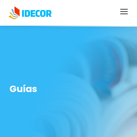
a
Guías