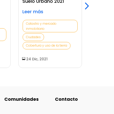
Suelo Urbano 2021
Arrenda
Agrícola
Leer más
Leer má
Catastro y mercado
inmobiliario
Agro
Ciudades
Catastro 
inmobiliar
Cobertura y uso de la tierra
13 Mar, 
24 Dic, 2021
Comunidades
Contacto