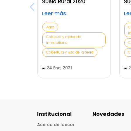
Suelo Rural 2020
Su
Leer más
Le
Agro
C
i
Catastro y mercado
inmobiliario
C
Cobertura y uso de la tierra
C
24 Ene, 2021
2
Institucional
Novedades
Acerca de Idecor