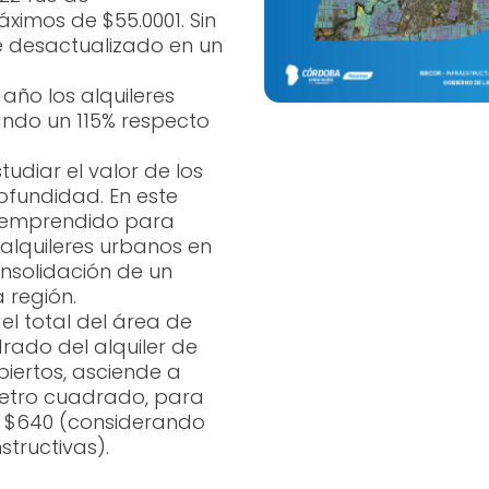
imos de $55.0001. Sin
e desactualizado en un
año los alquileres
ando un 115% respecto
udiar el valor de los
ofundidad. En este
o emprendido para
alquileres urbanos en
onsolidación de un
 región.
el total del área de
rado del alquiler de
iertos, asciende a
 metro cuadrado, para
de $640 (considerando
tructivas).