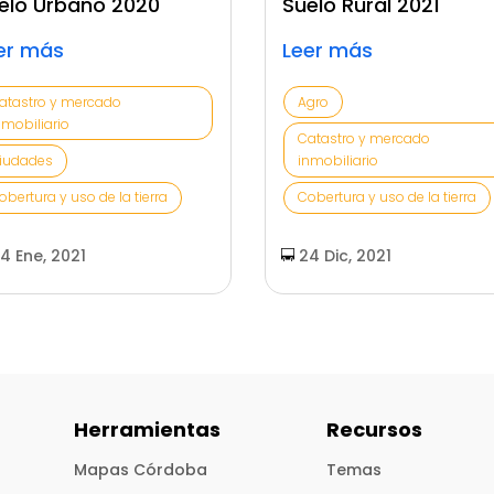
elo Urbano 2020
Suelo Rural 2021
er más
Leer más
atastro y mercado
Agro
nmobiliario
Catastro y mercado
iudades
inmobiliario
obertura y uso de la tierra
Cobertura y uso de la tierra
4 Ene, 2021
24 Dic, 2021
Herramientas
Recursos
Mapas Córdoba
Temas