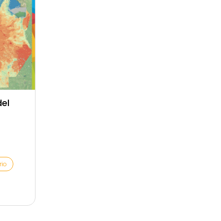
del
rio