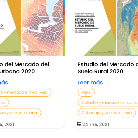
o del Mercado del
Estudio del Mercado 
 Urbano 2020
Suelo Rural 2020
más
Leer más
ro y mercado inmobiliario
Agro
des
Catastro y mercado inmobilia
ra y uso de la tierra
Cobertura y uso de la tierra
e, 2021
24 Ene, 2021