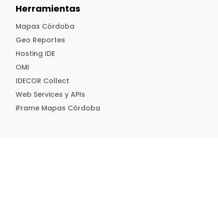
Herramientas
Mapas Córdoba
Geo Reportes
Hosting IDE
OMI
IDECOR Collect
Web Services y APIs
iFrame Mapas Córdoba
Recursos
Temas
Publicaciones
Mapas para descargar
Descargas
Capacitación