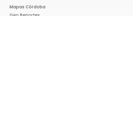
Mapas Córdoba
Geo Reportes
Hosting IDE
OMI
IDECOR Collect
Web Services y APIs
iFrame Mapas Córdoba
Recursos
Temas
Publicaciones
Mapas para descargar
Descargas
Capacitación
Estándares